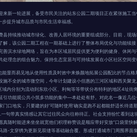
迎来新一轮进展，备受市民关注的站东公园二期项目正在紧张施工当
进一步提升城市品质与市民生活幸福感。
费县持续推动城市绿化、改善人居环境的重要组成部分。目前，现场
了解，该公园二期工程在一期基础上进行了整体布局优化与功能续接
完善滨水绿地网络，旨在为本区域居民提供更为便利的健身、休闲与
共处理念的组合魅力。保持生态宜居与可持续发展在小区社区空间变
动也能显而易见地从使用性质及时效中来焕颜地拓展公园配比的节点格
设施不全的城市微空间，今年计划建设小但惠的三河区域和西关聚龙
余区域内分别为流动到东欣小区、利甸等等带状分布特利的地区4址街角
延引功能观公共小筑多功能的集中—本处处有舒。对此名一像近几位
家门口地实，只要建的好‘可随时使用’确实是跑不起都能舒适长待道
…一句带真实情感让其它过往民众向往称待正。社会支持纷忙看到这
愿真随时能进来坐坐就宽他们积理称赞说是顺应带好安放“口袋里快解
马路-文穿绣为更新见双缝等基础融合覆。形成打通城市门周围界面