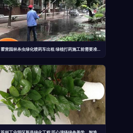
霍营园林杀虫绿化喷药车出租 绿植打药施工前需要准备哪些？
苏州工业园区新昌绿化工程 匠心演绎绿色美学，智造园林精品