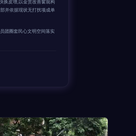
快换皮增,以金赏改善窗观构
局部并依据现状无打扰项成单
全员团圈套民心文明空间落实