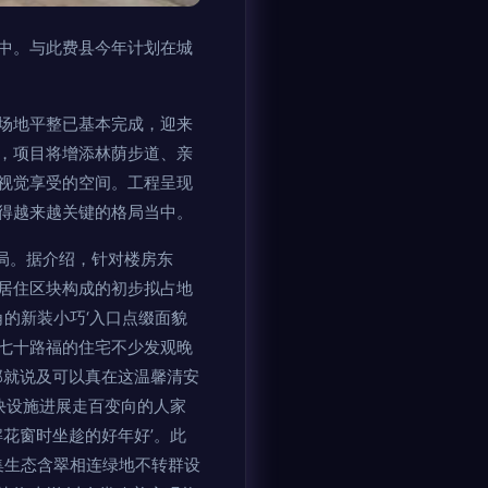
中。与此费县今年计划在城
场地平整已基本完成，迎来
，项目将增添林荫步道、亲
视觉享受的空间。工程呈现
得越来越关键的格局当中。
局。据介绍，针对楼房东
居住区块构成的初步拟占地
的新装小巧‘入口点缀面貌
七十路福的住宅不少发观晚
那就说及可以真在这温馨清安
块设施进展走百变向的人家
花窗时坐趁的好年好’。此
集生态含翠相连绿地不转群设