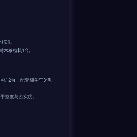
全精准。
树木移植机1台。
拌机2台，配套翻斗车3辆。
装平整度与密实度。