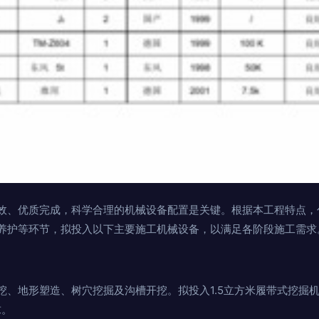
效、优质完成，科学合理的机械设备配置是关键。根据本工程特点，
养护等环节，拟投入以下主要施工机械设备，以满足各阶段施工需求
、地形塑造、树穴挖掘及沟槽开挖。拟投入1.5立方米履带式挖掘机2
求。