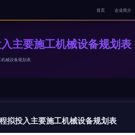
首页
企业简介
投入主要施工机械设备规划表
工机械设备规划表
程拟投入主要施工机械设备规划表