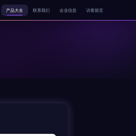
产品大全
联系我们
企业信息
访客留言