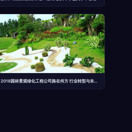
2018园林景观绿化工程公司路在何方 行业转型与未来趋势深度解析