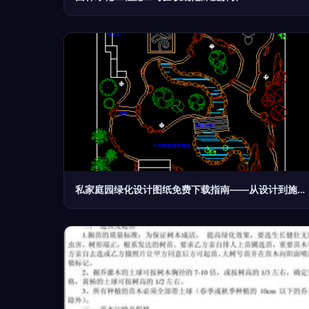
私家庭园绿化设计图纸免费下载指南——从设计到施工的全流程解析