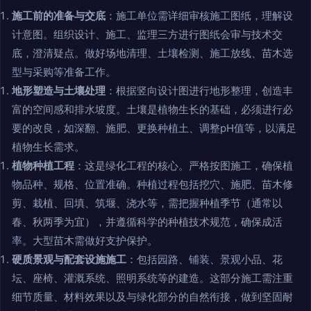
施工前的准备与交底
：施工单位需详细审核施工图纸，理解设
计意图。组织设计、施工、监理三方进行图纸会审与技术交
底，澄清疑点。做好场地清理、土壤检测、施工放线、苗木选
型与采购等准备工作。
地形塑造与土壤处理
：根据竖向设计图进行地形整理，创造丰
富的空间感和排水坡度。土壤是植物生长的基础，必须进行必
要的改良，如深翻、施肥、更换种植土、调整pH值等，以满足
植物生长需求。
植物种植工程
：这是绿化工程的核心。严格按图施工，确保植
物品种、规格、位置准确。种植过程包括挖穴、施肥、苗木修
剪、栽植、回填、筑堰、浇水等，需把握种植季节（通常以
春、秋两季为宜），并遵循科学的种植技术规范，确保成活
率。大型苗木需做好支护保护。
硬质景观与配套设施施工
：包括园路、铺装、景观小品、花
坛、座椅、灌溉系统、照明系统等的建造。这部分施工需注重
细节质量、材料效果以及与绿化部分的自然衔接，做到坚固耐